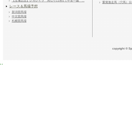
【宝塚記念】レガレイラ 馬なり11秒2で不安一蹴 ...
重賞激走馬（穴馬）分
レース＆馬場予想
新潟競馬場
中京競馬場
札幌競馬場
copyright © Sp
.
.