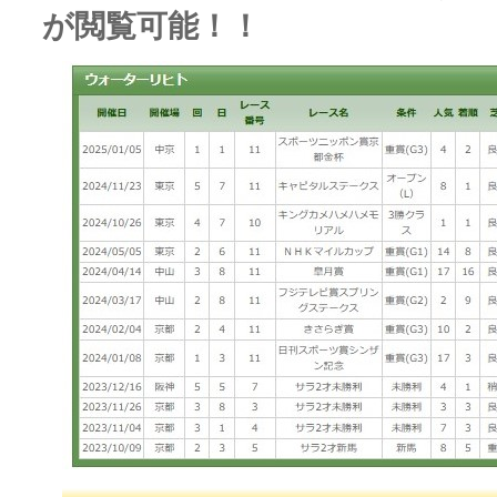
が閲覧可能！！