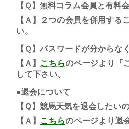
【Ｑ】無料コラム会員と有料
【Ａ】２つの会員を併用する
い。
【Ｑ】パスワードが分からな
【Ａ】
こちら
のページより「
して下さい。
●退会について
【Ｑ】競馬天気を退会したい
【Ａ】
こちら
のページより退