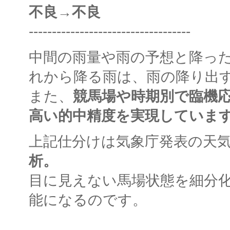
不良→不良
-----------------------------------
中間の雨量や雨の予想と降っ
れから降る雨は、雨の降り出
また、
競馬場や時期別で臨機
高い的中精度を実現していま
上記仕分けは気象庁発表の天
析。
目に見えない馬場状態を細分
能になるのです。