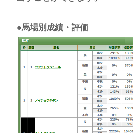
●馬場別成績・評価