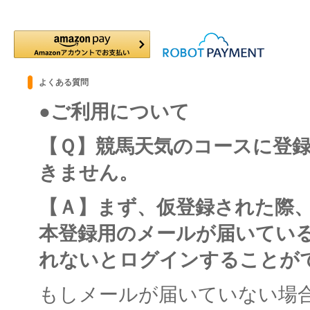
よくある質問
●ご利用について
【Ｑ】競馬天気のコースに登
きません。
【Ａ】まず、仮登録された際
本登録用のメールが届いてい
れないとログインすることが
もしメールが届いていない場