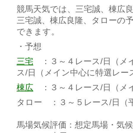
競馬天気では、三宅誠、棟広
三宅誠、棟広良隆、タローの
できます。
・予想
三宅
：３～４レース/日（メ
ス/日（メイン中心に特選レー
棟広
：３～４レース/日（メ
タロー ：３～５レース/日（
馬場気候評価：想定馬場・気候