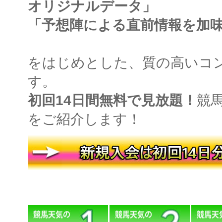
オリジナルデータ」
「予想陣による直前情報を加
をはじめとした、質の高いコ
す。
初回14日間無料で見放題！
競
をご紹介します！