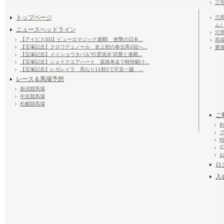
三
トップページ
穴
ム
ニュースヘッドライン
穴
【アイビスSD】ピューロマジック連覇! 衝撃の日本...
馬
【宝塚記念】クロワデュノール 史上初の春古馬3冠へ...
重
【宝塚記念】メイショウタバル“行雲流水”武豊と連覇...
【宝塚記念】シェイクユアハート 坂路単走で軽快駆け...
【宝塚記念】レガレイラ 馬なり11秒2で不安一蹴 ...
レース＆馬場予想
新潟競馬場
中京競馬場
札幌競馬場
ご
ロ
入