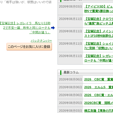
なり「相手は強いが、状態はいいので頑
2026年08月03日
【アイビスSD】ピュ
秒5で重賞5勝目飾っ
2026年06月11日
【宝塚記念】クロワ
【宝塚記念】レガレイラ 馬なり11秒
ら“激変”急ピッチ上昇
2で不安一蹴 昨年と同じローテも
2026年06月11日
【宝塚記念】メイショ
「中間が違う」
スト1F10秒9抜群仕
バックナンバー
2026年06月11日
【宝塚記念】シェイク
7に宮師「状態はい
2026年06月11日
【宝塚記念】レガレ
ローテも「中間が違
最新コラム
2026年08月06日
2026 CBC賞 
2026年08月06日
2026 エルムS 
2026年08月06日
2026 CBC賞・
2026年08月05日
2026CBC賞 混
2026年08月03日
棟広良隆【渾身の穴