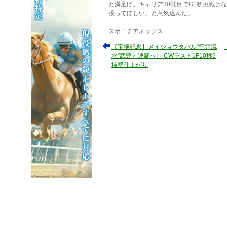
と満足げ。キャリア30戦目でG1初挑戦と
張ってほしい」と意気込んだ。
スポニチアネックス
【宝塚記念】メイショウタバル“行雲流
水”武豊と連覇へ! CWラスト1F10秒9
抜群仕上がり