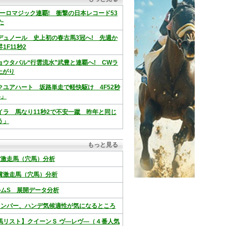
ーロマジック連覇! 衝撃の日本レコード53
た
デュノール 史上初の春古馬3冠へ! 先週か
1F11秒2
ウタバル“行雲流水”武豊と連覇へ! CWラ
上がり
ユアハート 坂路単走で軽快駆け 4F52秒
い」
イラ 馬なり11秒2で不安一蹴 昨年と同じ
う」
もっと見る
重賞激走馬（穴馬）分析
重賞激走馬（穴馬）分析
エルムS 展開データ分析
戦メンバー、ハンデ気候適性が気になるところ
馬リスト】クイーンＳ ヴ―レヴ―（４番人気