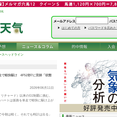
視化
はじめての方
パスワードを忘れた
ースヘッドライン
で軽快駆け 4F52秒7に宮師「状態
2026年06月11日
ノリチャード）以来のG1制覇に挑む。
アハートは坂路を単走で軽快に駆け上が
で今朝は軽く。それでも時計は出る」
最新ニュース