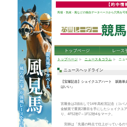
馬場・気候・風などの独自データベースから穴馬を可
トップページ
ニュース＆コラム
ニュ
ニュースヘッドライン
【宝塚記念】シェイクユアハート 坂路単走
はいい」
宮厩舎は2頭出しで14年高松宮記念（コパ
金鯱賞で重賞2勝目を手にしたシェイクユ
り、4F52秒7～1F12秒4をマーク。
宮師は「先週の時点で仕上がっているの