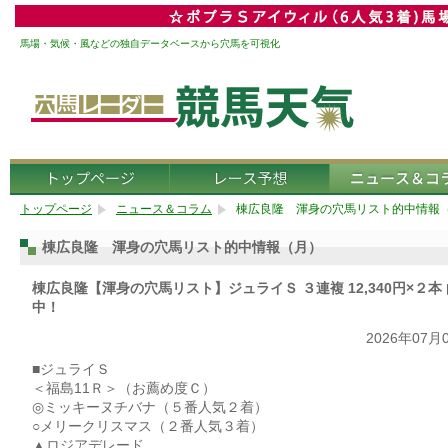
馬場・気候・風などの独自データベースから穴馬を可視化
トップページ
ニュース＆コラム
棟広良隆 渾身の穴馬リスト的中情報
棟広良隆 渾身の穴馬リスト的中情報（月）
棟広良隆【渾身の穴馬リスト】ジュライＳ ３連複 12,340円×２本
中！
2026年07月
■ジュライＳ
＜福島11Ｒ＞（お薦め度Ｃ）
◎ミッキーヌチバナ（５番人気２着）
○メリークリスマス（２番人気３着）
▲ロジアデレード