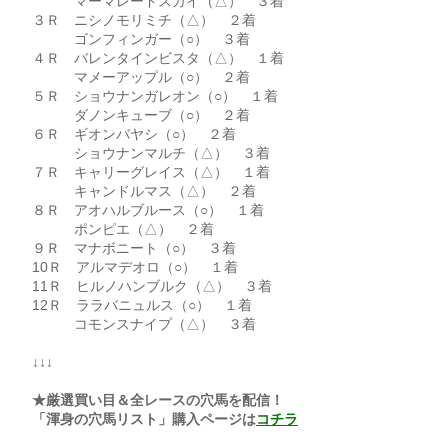
マーマレードスカイ（△） ３着
３Ｒ ニシノモリミチ（△） ２着
ゴンフィンガー（○） ３着
４Ｒ バレンタインビスタ（△） １着
マメーアップル（○） ２着
５Ｒ ショウナンガレオン（○） １着
ダノンキューブ（○） ２着
６Ｒ ギオンバヤシ（○） ２着
ショウナンマルチ（△） ３着
７Ｒ キャリーグレイス（△） １着
キャンドルマス（△） ２着
８Ｒ アオハルブルース（○） １着
ポンピエ（△） ２着
９Ｒ マナボニート（○） ３着
10Ｒ アルマデオロ（○） １着
11Ｒ ヒルノハンブルク（△） ３着
12Ｒ ララバニュルス（○） １着
コモンスナイプ（△） ３着
↓↓↓
★厳選買い目＆全レースの穴馬を配信！
「渾身の穴馬リスト」購入ページは
コチラ