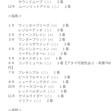
サウンドムーブ（△） ２着
12Ｒ ムーンリットアイル（△） ２着
☆福島☆
１Ｒ ウィンターブリーズ（○） ２着
レゾルーティオ（△） ３着
２Ｒ クイーンズレイン（○） ２着
３Ｒ ワンダーブリッツ（○） ２着
イントゥザウインド（△） ３着
４Ｒ グレイシエーション（○） １着
リーデレクオーレ（△） ２着
５Ｒ スタースポット（○） １着
６Ｒ コンテミュール（△） １着【アタマ可能性あり・単勝760
円】
７Ｒ フレキシブル（△） １着
ピースフルマインド（△） ３着
８Ｒ シューティングガイ（○） １着
10Ｒ ディーズゴールド（○） １着
レッドベルダンス（△） ３着
11Ｒ ゲイルライダー（△） １着
イリフィ（△） ２着
☆函館☆