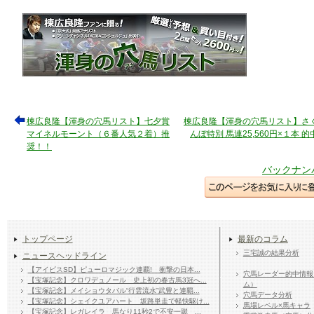
棟広良隆【渾身の穴馬リスト】七夕賞
棟広良隆【渾身の穴馬リスト】さ
マイネルモーント（６番人気２着）推
んぼ特別 馬連25,560円×１本 的
奨！！
バックナン
トップページ
最新のコラム
三宅誠の結果分析
ニュースヘッドライン
【アイビスSD】ピューロマジック連覇! 衝撃の日本...
穴馬レーダー的中情報
【宝塚記念】クロワデュノール 史上初の春古馬3冠へ...
ム）
【宝塚記念】メイショウタバル“行雲流水”武豊と連覇...
穴馬データ分析
【宝塚記念】シェイクユアハート 坂路単走で軽快駆け...
馬場レベル×馬キャラ
【宝塚記念】レガレイラ 馬なり11秒2で不安一蹴 ...