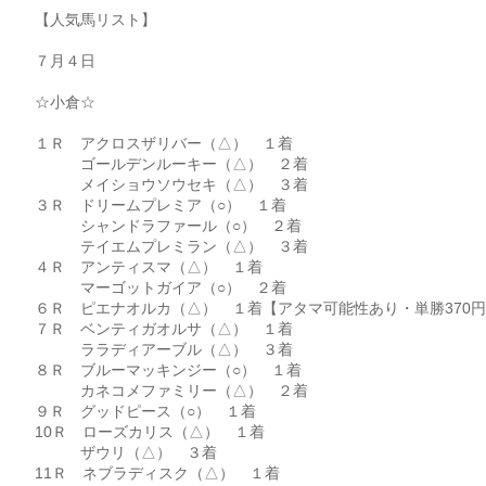
【人気馬リスト】
７月４日
☆小倉☆
１Ｒ アクロスザリバー（△） １着
ゴールデンルーキー（△） ２着
メイショウソウセキ（△） ３着
３Ｒ ドリームプレミア（○） １着
シャンドラファール（○） ２着
テイエムプレミラン（△） ３着
４Ｒ アンティスマ（△） １着
マーゴットガイア（○） ２着
６Ｒ ピエナオルカ（△） １着【アタマ可能性あり・単勝370
７Ｒ ベンティガオルサ（△） １着
ララディアーブル（△） ３着
８Ｒ ブルーマッキンジー（○） １着
カネコメファミリー（△） ２着
９Ｒ グッドピース（○） １着
10Ｒ ローズカリス（△） １着
ザウリ（△） ３着
11Ｒ ネブラディスク（△） １着