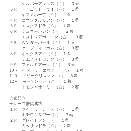
シルバーアックス（△） ３着
３Ｒ マーゴットドライ（△） １着
ヤマメホープ（△） ２着
４Ｒ コウソクルリアン（△） １着
５Ｒ エスクアドラ（△） １着
６Ｒ シュネーバレン（○） ２着
エストレアボニータ（△） ３着
７Ｒ ヴンダーバール（△） １着
ケープウィッカム（△） ３着
８Ｒ オックスアイ（△） １着
ミエノストロング（△） ３着
９Ｒ フェルミアーク（△） ３着
10Ｒ ベストミーエヴァー（△） １着
11Ｒ メリークリスマス（○） ３着
12Ｒ モーゲンセン（△） １着
トモジャオーリー（△） ２着
☆函館☆
全レース推奨成功！
１Ｒ ライーリーアース（△） １着
キチロクタワー（○） ３着
２Ｒ グレイトソン（○） １着
カッサンドラ（△） ２着