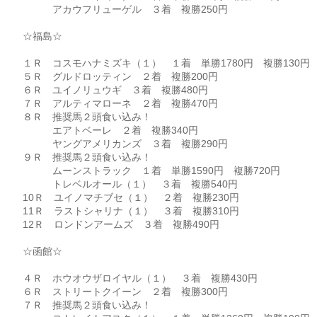
アカウフリューゲル ３着 複勝250円
☆福島☆
１Ｒ コスモハナミズキ（１） １着 単勝1780円 複勝130円
５Ｒ グルドロッティン ２着 複勝200円
６Ｒ ユイノリュウギ ３着 複勝480円
７Ｒ アルティマローネ ２着 複勝470円
８Ｒ 推奨馬２頭食い込み！
エアトベーレ ２着 複勝340円
ヤングアメリカンズ ３着 複勝290円
９Ｒ 推奨馬２頭食い込み！
ムーンストラック １着 単勝1590円 複勝720円
トレベルオール（１） ３着 複勝540円
10Ｒ ユイノマチブセ（１） ２着 複勝230円
11Ｒ ラストシャリナ（１） ３着 複勝310円
12Ｒ ロンドンアームズ ３着 複勝490円
☆函館☆
４Ｒ ホウオウザロイヤル（１） ３着 複勝430円
６Ｒ ストリートクイーン ２着 複勝300円
７Ｒ 推奨馬２頭食い込み！