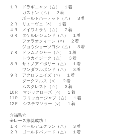
１Ｒ ドラギニャン（△） １着
ガストン（△） ２着
ボールドハーテッド（△） ３着
２Ｒ リエーヴェ（○） １着
４Ｒ メイワキラリ（△） ２着
６Ｒ タケルレジェンド（△） １着
ファラオクィーン（○） ２着
ジョウショーツヨシ（△） ３着
７Ｒ ドラムメジャー（△） １着
トウカイジーク（△） ３着
８Ｒ サトノアイボリー（△） １着
ワンダフルボンド（△） ３着
９Ｒ アクロフェイズ（○） １着
ダークマルス（○） ２着
ムスクレスト（△） ３着
10Ｒ マジックローズ（○） １着
11Ｒ フリッカージャブ（△） １着
12Ｒ システマソラー（○） １着
☆福島☆
全レース推奨成功！
１Ｒ ペールデュクラン（△） ３着
２Ｒ ゴールドパレード（△） １着