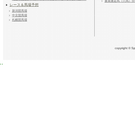
重賞激走馬（穴馬）分
レース＆馬場予想
新潟競馬場
中京競馬場
札幌競馬場
copyright © Sp
.
.