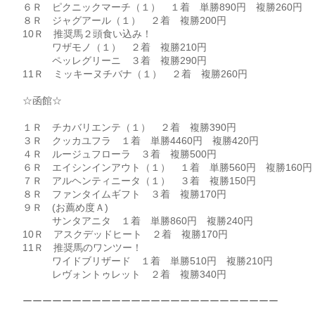
６Ｒ ピクニックマーチ（１） １着 単勝890円 複勝260円
８Ｒ ジャグアール（１） ２着 複勝200円
10Ｒ 推奨馬２頭食い込み！
ワザモノ（１） ２着 複勝210円
ペッレグリーニ ３着 複勝290円
11Ｒ ミッキーヌチバナ（１） ２着 複勝260円
☆函館☆
１Ｒ チカバリエンテ（１） ２着 複勝390円
３Ｒ クッカユフラ １着 単勝4460円 複勝420円
４Ｒ ルージュフローラ ３着 複勝500円
６Ｒ エイシンインアウト（１） １着 単勝560円 複勝160円
７Ｒ アルヘンティニータ（１） ３着 複勝150円
８Ｒ ファンタイムギフト ３着 複勝170円
９Ｒ (お薦め度Ａ)
サンタアニタ １着 単勝860円 複勝240円
10Ｒ アスクデッドヒート ２着 複勝170円
11Ｒ 推奨馬のワンツー！
ワイドブリザード １着 単勝510円 複勝210円
レヴォントゥレット ２着 複勝340円
ーーーーーーーーーーーーーーーーーーーーーーーーーー