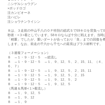
△シゲルショウグン
×ポッドロゴ
注カンビオーネ
注ハビレ
注ショウナンライシン
８は、３走前の中山千八のＯＰ特別の総武Ｓで59キロを背負って0.
秒差・<３>着としています。58キロならば十分に戦えます。当時
「稍重」でしたが、重いダートが合っており「良」までの回復を
します。なお、前走の千六から千七への延長はプラス材料です。
（３連複フォーメーション）
８ →１・９・12・５ →総流し
８ →１・９・12・５ →１、９、12、５、２、15、11、（４、
６、７）
８ →１・９・12・５ →１、９、12、５、２、15、11
８ →１・９・12・５ →１、９、12、５、２、15
８ →１・９・12・５ →１、９、12、５、２
８ →１・９・12・５ →１、９、12、５
（馬連＆馬単<１>着流し）
８ →１、９、12、５
８ →１、９、12
８ →１、９