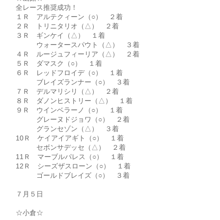
全レース推奨成功！
１Ｒ アルテクィーン（○） ２着
２Ｒ トリニタリオ（△） ２着
３Ｒ ギンケイ（△） １着
ウォータースパウト（△） ３着
４Ｒ ルージュフィーリア（△） ２着
５Ｒ ダマスク（○） １着
６Ｒ レッドフロイデ（○） １着
ブレイズランナー（○） ３着
７Ｒ デルマリシリ（△） ２着
８Ｒ ダノンヒストリー（△） １着
９Ｒ ウインベラーノ（○） １着
グレーヌドジョワ（○） ２着
グランセゾン（△） ３着
10Ｒ ケイアイアギト（○） １着
セボンサデッセ（△） ２着
11Ｒ マーブルパレス（○） １着
12Ｒ シーズザスローン（○） １着
ゴールドブレイズ（○） ３着
７月５日
☆小倉☆