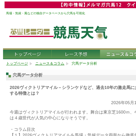
馬場・気候・風などの独自データベースから穴馬を可視化
トップページ
ニュース＆コラム
穴馬データ分析
穴馬データ分析
2026ヴィクトリアマイル－シランケドなど、過去10年の激走馬に
する特徴とは？
2026年05月
今週はヴィクトリアマイルが行われます。舞台は東京芝1600ｍ、
は４歳世代が人気の中心になりそうです。
・コラム目次
【１】2026ヴィクトリアマイルを馬場・気候データ両面から徹底