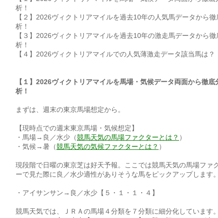
析！
【２】2026ヴィクトリアマイルを過去10年の人気馬データから徹
析！
【３】2026ヴィクトリアマイルを過去10年の激走馬データから徹
析！
【４】2026ヴィクトリアマイルでの人気薄激走データ該当馬は？
【１】2026ヴィクトリアマイルを馬場・気候データ両面から徹底
析！
まずは、週末の東京馬場想定から。
【現時点での週末東京馬場・気候想定】
・馬場→良／水少（
競馬天気の馬場ファクターとは？
）
・気候→暑（
競馬天気の気候ファクターとは？
）
現段階で日曜の東京芝は好天予報。ここでは競馬天気の馬場ファ
ーで見た際に良／水少適性がありそうな馬をピックアップします
・アイサンサン→良／水少【５・１・１・４】
競馬天気では、ＪＲＡの馬場４分類を７分類に細分化しています