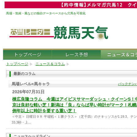
馬場・気候・風などの独自データベースから穴馬を可視化
トップページ
ニュース＆コラム
最新のコラム
馬場レベル×馬キャラ
バックナン
2026年07月31日
棟広良隆コラム 今週はアイビスサマーダッシュ・クイーンS！
京は良好な軽い芝！新潟は「良」ならば早い時計がマーク！札幌
例年以上に時計を要する重い芝！
＜中京＞ 日曜日９Ｒ 平場戦＜１勝クラス＞（芝千四）のナキッソスが1.19.3。テン
33.3秒・上...
ニュースヘッドライン