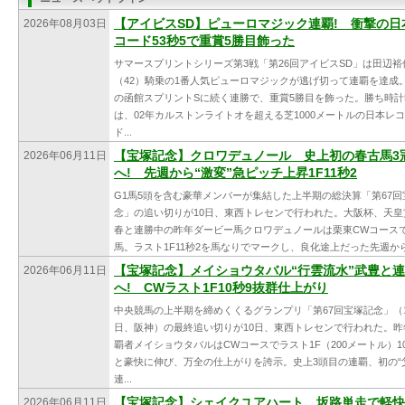
【アイビスSD】ピューロマジック連覇! 衝撃の日
2026年08月03日
コード53秒5で重賞5勝目飾った
サマースプリントシリーズ第3戦「第26回アイビスSD」は田辺裕
（42）騎乗の1番人気ピューロマジックが逃げ切って連覇を達成
の函館スプリントSに続く連勝で、重賞5勝目を飾った。勝ち時計5
は、02年カルストンライトオを超える芝1000メートルの日本レ
ド...
【宝塚記念】クロワデュノール 史上初の春古馬3
2026年06月11日
へ! 先週から“激変”急ピッチ上昇1F11秒2
G1馬5頭を含む豪華メンバーが集結した上半期の総決算「第67回
念」の追い切りが10日、東西トレセンで行われた。大阪杯、天皇
春と連勝中の昨年ダービー馬クロワデュノールは栗東CWコース
馬。ラスト1F11秒2を馬なりでマークし、良化途上だった先週から.
【宝塚記念】メイショウタバル“行雲流水”武豊と
2026年06月11日
へ! CWラスト1F10秒9抜群仕上がり
中央競馬の上半期を締めくくるグランプリ「第67回宝塚記念」（1
日、阪神）の最終追い切りが10日、東西トレセンで行われた。昨
覇者メイショウタバルはCWコースでラスト1F（200メートル）1
と豪快に伸び、万全の仕上がりを誇示。史上3頭目の連覇、初の“
連...
【宝塚記念】シェイクユアハート 坂路単走で軽快
2026年06月11日