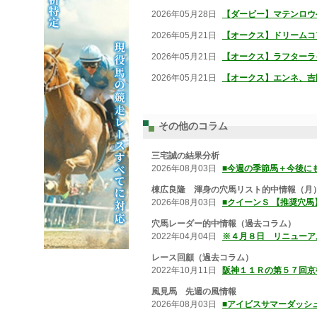
2026年05月28日
【ダービー】マテンロウゲ
2026年05月21日
【オークス】ドリームコア
2026年05月21日
【オークス】ラフターライ
2026年05月21日
【オークス】エンネ、吉岡
その他のコラム
三宅誠の結果分析
2026年08月03日
■今週の季節馬＋今後にも
棟広良隆 渾身の穴馬リスト的中情報（月
2026年08月03日
■クイーンＳ 【推奨穴馬】
穴馬レーダー的中情報（過去コラム）
2022年04月04日
※４月８日 リニューアル
レース回顧（過去コラム）
2022年10月11日
阪神１１Ｒの第５７回京都
風見馬 先週の風情報
2026年08月03日
■アイビスサマーダッシュ 