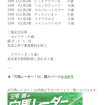
18年 11人気2着 レッドアヴァンセ ５歳
19年 9人気3着 ミエノサクシード ６歳
20年 6人気2着 スカーレットカラー ５歳
20年 11人気3着 ディメンシオン ６歳
21年 8人気3着 ドナウデルタ ５歳
22年 9人気1着 メイショウミモザ ５歳
〇激走注目馬
・カピリナ（５歳）
暖 [2・2・1・0]、
気温上昇で重賞勝利を狙う。
・ラヴァンダ（５歳）
前走東京新聞杯差し切れず２着。
↓↓↓
★「穴馬レーダー！11」購入ページは
コチラ
※穴馬レーダー！11詳細は下のバナーよりご覧いただけます。