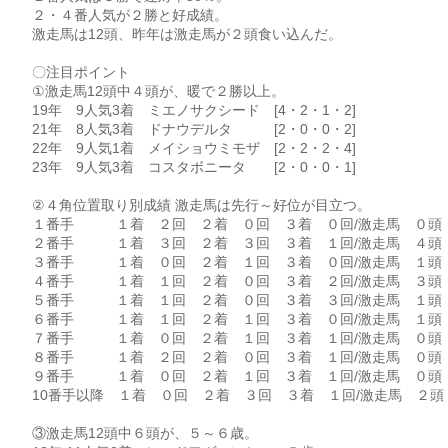
２・４番人気が２勝と好成績。
激走馬は12頭、昨年は激走馬が２頭食い込んだ。
〇注目ポイント
①激走馬12頭中４頭が、暖で２勝以上。
19年 9人気3着 ミエノサクシード [4・2・1・2]
21年 8人気3着 ドナウデルタ [2・0・0・2]
22年 9人気1着 メイショウミモザ [2・2・2・4]
23年 9人気3着 コスタボニータ [2・0・0・1]
②４角位置取り別成績 激走馬は先行～好位が目立つ。
１番手 １着 ２回 ２着 ０回 ３着 ０回/激走馬 ０頭
２番手 １着 ３回 ２着 ３回 ３着 １回/激走馬 ４頭
３番手 １着 ０回 ２着 １回 ３着 ０回/激走馬 １頭
４番手 １着 １回 ２着 ０回 ３着 ２回/激走馬 ３頭
５番手 １着 １回 ２着 ０回 ３着 ３回/激走馬 １頭
６番手 １着 １回 ２着 １回 ３着 ０回/激走馬 １頭
７番手 １着 ０回 ２着 １回 ３着 １回/激走馬 ０頭
８番手 １着 ２回 ２着 ０回 ３着 １回/激走馬 ０頭
９番手 １着 ０回 ２着 １回 ３着 １回/激走馬 ０頭
10番手以降 １着 ０回 ２着 ３回 ３着 １回/激走馬 ２頭
③激走馬12頭中６頭が、５～６歳。