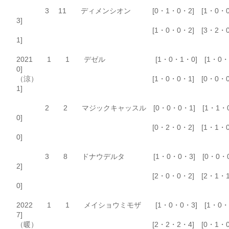
3 11 ディメンシオン [0・1・0・2] [1・0・
3]
[1・0・0・2] [3・2・0
1]
2021 1 1 デゼル [1・0・1・0] [1・0・
0]
（涼） [1・0・0・1] [0・0・0
1]
2 2 マジックキャッスル [0・0・0・1] [1・1・
0]
[0・2・0・2] [1・1・0
0]
3 8 ドナウデルタ [1・0・0・3] [0・0・
2]
[2・0・0・2] [2・1・1
0]
2022 1 1 メイショウミモザ [1・0・0・3] [1・0・
7]
（暖） [2・2・2・4] [0・1・0