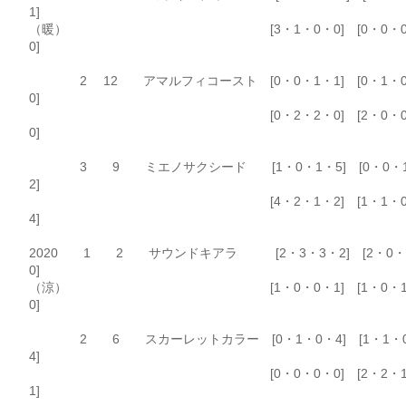
1]
（暖） [3・1・0・0] [0・0・0
0]
2 12 アマルフィコースト [0・0・1・1] [0・1・
0]
[0・2・2・0] [2・0・0
0]
3 9 ミエノサクシード [1・0・1・5] [0・0・
2]
[4・2・1・2] [1・1・0
4]
2020 1 2 サウンドキアラ [2・3・3・2] [2・0・
0]
（涼） [1・0・0・1] [1・0・1
0]
2 6 スカーレットカラー [0・1・0・4] [1・1・
4]
[0・0・0・0] [2・2・1
1]