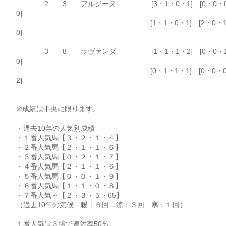
2 3 アルジーヌ [3・1・0・1] [0・0・
0]
[1・1・0・1] [2・0・1
0]
3 8 ラヴァンダ [1・1・1・2] [0・0・
0]
[0・1・1・1] [0・0・0
2]
※成績は中央に限ります。
・過去10年の人気別成績
・１番人気馬【３・２・１・４】
・２番人気馬【２・１・１・６】
・３番人気馬【０・２・１・７】
・４番人気馬【２・１・１・６】
・５番人気馬【０・０・１・９】
・６番人気馬【１・１・０・８】
・７番人気～【２・３・５・65】
（過去10年の気候 暖：６回 涼：３回 寒：１回）
１番人気は３勝で連対率50％。