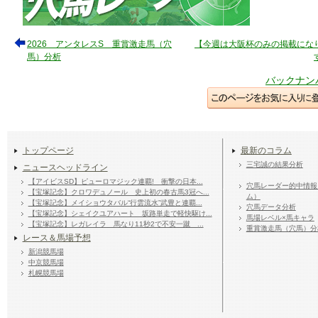
2026 アンタレスS 重賞激走馬（穴
【今週は大阪杯のみの掲載にな
馬）分析
バックナン
トップページ
最新のコラム
三宅誠の結果分析
ニュースヘッドライン
【アイビスSD】ピューロマジック連覇! 衝撃の日本...
穴馬レーダー的中情報
【宝塚記念】クロワデュノール 史上初の春古馬3冠へ...
ム）
【宝塚記念】メイショウタバル“行雲流水”武豊と連覇...
穴馬データ分析
【宝塚記念】シェイクユアハート 坂路単走で軽快駆け...
馬場レベル×馬キャラ
【宝塚記念】レガレイラ 馬なり11秒2で不安一蹴 ...
重賞激走馬（穴馬）分
レース＆馬場予想
新潟競馬場
中京競馬場
札幌競馬場