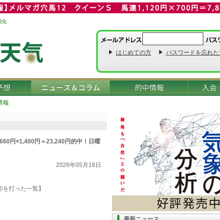
視化
はじめての方
パスワードを忘れた
情報
60円×1,400円＝23,240円的中！日曜
2026年05月18日
印を打った一覧】
最新ニュース