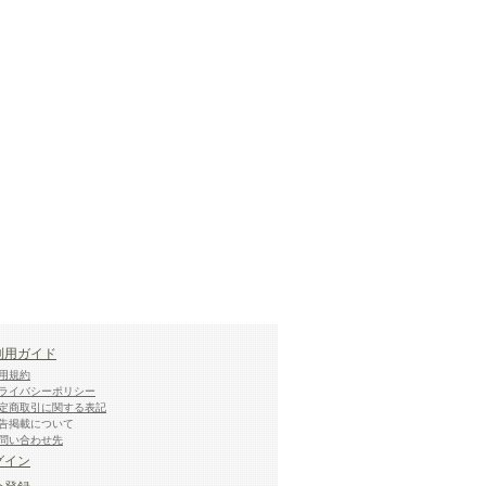
利用ガイド
用規約
ライバシーポリシー
定商取引に関する表記
告掲載について
問い合わせ先
グイン