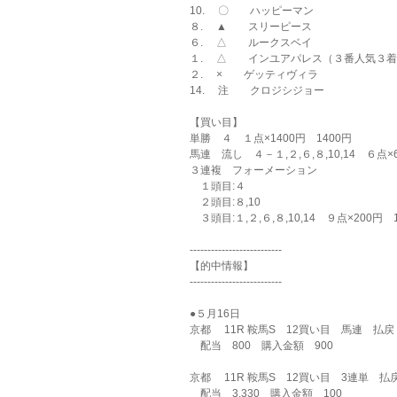
10. 〇 ハッピーマン
８. ▲ スリーピース
６. △ ルークスベイ
１. △ インユアパレス（３番人気３着
２. × ゲッティヴィラ
14. 注 クロジシジョー
【買い目】
単勝 ４ １点×1400円 1400円
馬連 流し ４－１,２,６,８,10,14 ６点×6
３連複 フォーメーション
１頭目:４
２頭目:８,10
３頭目:１,２,６,８,10,14 ９点×200円 
--------------------------
【的中情報】
--------------------------
●５月16日
京都 11R 鞍馬S 12買い目 馬連 払戻 
配当 800 購入金額 900
京都 11R 鞍馬S 12買い目 3連単 払戻 
配当 3,330 購入金額 100