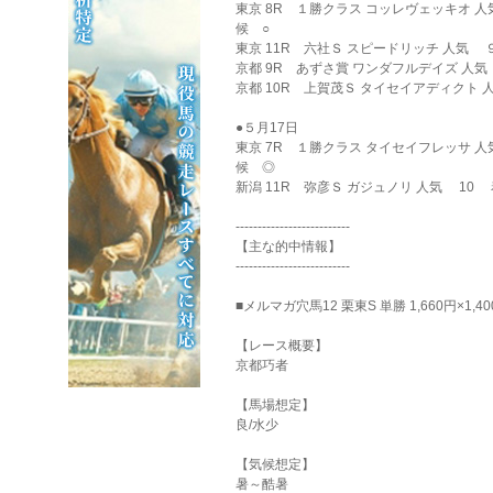
東京 8R １勝クラス コッレヴェッキオ 
候 ○
東京 11R 六社Ｓ スピードリッチ 人気
京都 9R あずさ賞 ワンダフルデイズ 人
京都 10R 上賀茂Ｓ タイセイアディクト
●５月17日
東京 7R １勝クラス タイセイフレッサ 
候 ◎
新潟 11R 弥彦Ｓ ガジュノリ 人気 10
--------------------------
【主な的中情報】
--------------------------
■メルマガ穴馬12 栗東S 単勝 1,660円×1,4
【レース概要】
京都巧者
【馬場想定】
良/水少
【気候想定】
暑～酷暑