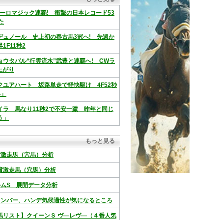
ーロマジック連覇! 衝撃の日本レコード53
た
デュノール 史上初の春古馬3冠へ! 先週か
1F11秒2
ウタバル“行雲流水”武豊と連覇へ! CWラ
上がり
ユアハート 坂路単走で軽快駆け 4F52秒
い」
イラ 馬なり11秒2で不安一蹴 昨年と同じ
う」
もっと見る
重賞激走馬（穴馬）分析
重賞激走馬（穴馬）分析
エルムS 展開データ分析
戦メンバー、ハンデ気候適性が気になるところ
馬リスト】クイーンＳ ヴ―レヴ―（４番人気