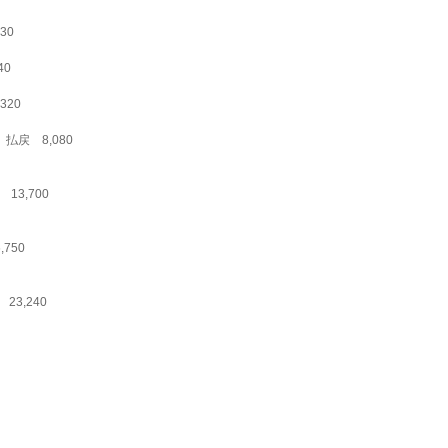
30
40
320
払戻 8,080
3,700
750
3,240