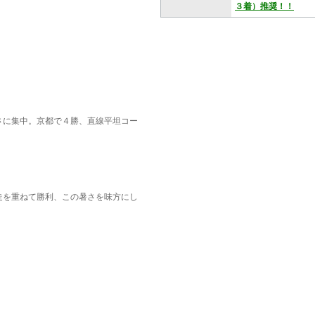
３着）推奨！！
の暑さに集中。京都で４勝、直線平坦コー
て好走を重ねて勝利、この暑さを味方にし