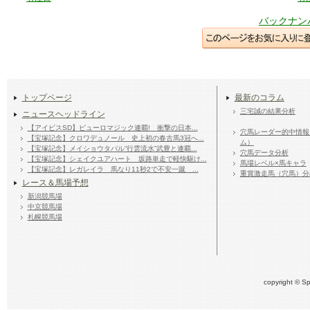
バックナン
トップページ
最新のコラム
三宅誠の結果分析
ニュースヘッドライン
【アイビスSD】ピューロマジック連覇! 衝撃の日本...
穴馬レーダー的中情報
【宝塚記念】クロワデュノール 史上初の春古馬3冠へ...
ム）
【宝塚記念】メイショウタバル“行雲流水”武豊と連覇...
穴馬データ分析
【宝塚記念】シェイクユアハート 坂路単走で軽快駆け...
馬場レベル×馬キャラ
【宝塚記念】レガレイラ 馬なり11秒2で不安一蹴 ...
重賞激走馬（穴馬）分
レース＆馬場予想
新潟競馬場
中京競馬場
札幌競馬場
copyright © Sp